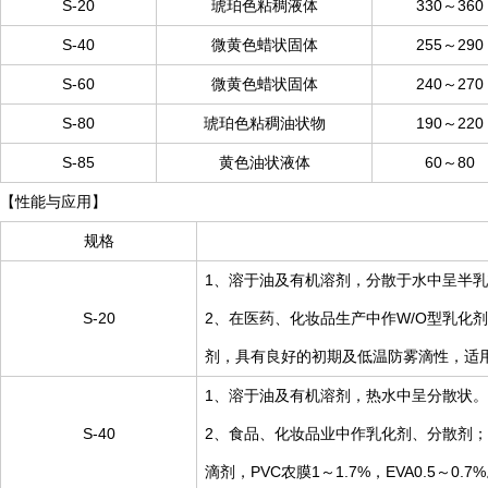
S-20
琥珀色粘稠液体
330～360
S-40
微黄色蜡状固体
255～290
S-60
微黄色蜡状固体
240～270
S-80
琥珀色粘稠油状物
190～220
S-85
黄色油状液体
60～80
【性能与应用】
规格
1、溶于油及有机溶剂，分散于水中呈半
S-20
2、在医药、化妆品生产中作W/O型乳
剂，具有良好的初期及低温防雾滴性，适用于PV
1、溶于油及有机溶剂，热水中呈分散状。
S-40
2、食品、化妆品业中作乳化剂、分散剂
滴剂，PVC农膜1～1.7%，EVA0.5～0.7