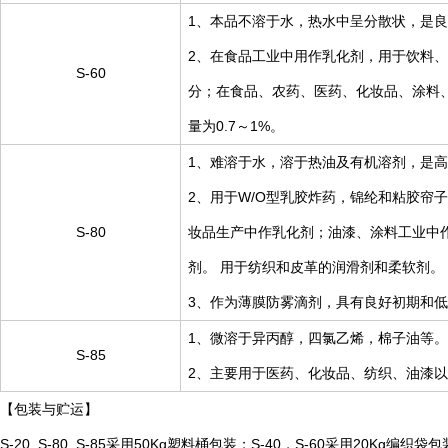
1、本品不溶于水，热水中呈分散状，是良
2、在食品工业中用作乳化剂，用于饮料
S-60
分；在食品、农药、医药、化妆品、涂料、塑
量为0.7～1%。
1、难溶于水，溶于热油及有机溶剂，是
2、用于W/O型乳胶炸药，锦纶和粘胶
S-80
妆品生产中作乳化剂；油漆、涂料工业中
剂。 用于纺织和皮革的润滑剂和柔软剂。
3、作为薄膜防雾滴剂，具有良好初期和低温防
1、微溶于异丙醇，四氯乙烯，棉子油等。
S-85
2、主要用于医药、化妆品、纺织、油漆
【包装与贮运】
S-20, S-80, S-85采用50Kg塑料桶包装；S-40，S-60采用2