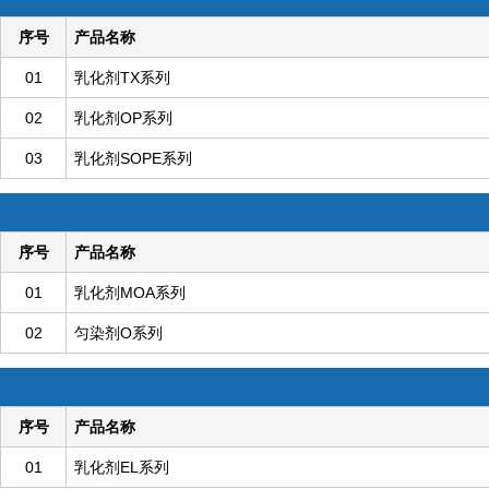
序号
产品名称
01
乳化剂TX系列
02
乳化剂OP系列
03
乳化剂SOPE系列
序号
产品名称
01
乳化剂MOA系列
02
匀染剂O系列
序号
产品名称
01
乳化剂EL系列