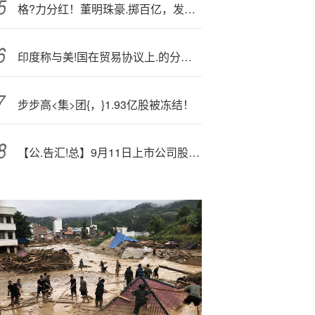
格?力分红！董明珠豪.掷百亿，发七夕红包
印度称与美!国在贸易协议上.的分歧正在缩小
步步高<集>团{，}1.93亿股被冻结！
【公.告汇!总】9月11日上市公司股份回购一览