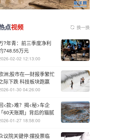
热点
视频
换一换
万?年青：前三季度净利
约748.55万元
2026-02-02 12:13:00
欧洲;股市在—财报季繁忙
之际下跌 科技板块跑赢
2026-01-30 04:26:00
回<款>难？揭<秘>车企
「60天账期」背后的猫腻
2026-01-27 18:58:00
众议院关键停:摆投票临