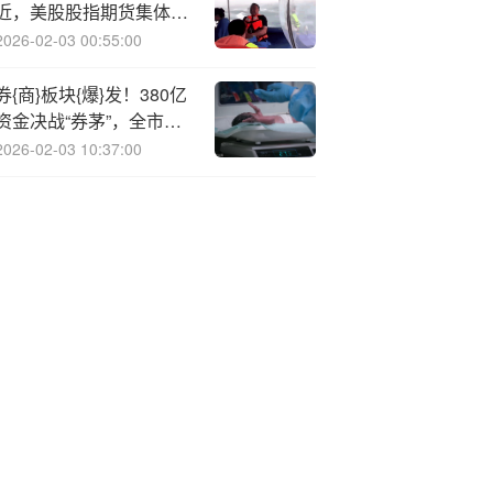
近，美股股指期货集体上
涨
2026-02-03 00:55:00
券{商}板块{爆}发！380亿
资金决战“券茅”，全市场
第一
2026-02-03 10:37:00