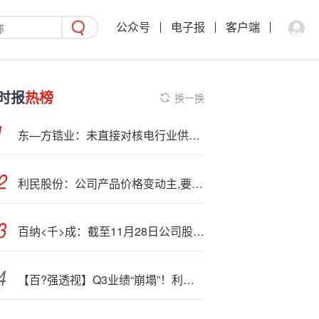
公众号
电子报
客户端
时报
热榜
换一换
东—方锆业：未直接对核电行业供货 产品可用于生产核极海棉锆
利民股份：公司产品价格变动主,要系供需关系影响
百纳<千>成：截至11月28日公司股票持有人总数为28225户
【百?强透视】Q3业绩“崩塌”！利润转亏，理想面临转型阵痛